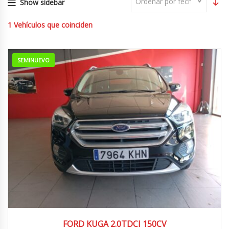
Ordenar por fecha
Show sidebar
1
Vehículos que coinciden
SEMINUEVO
2018
138.701 km
FORD KUGA 2.0TDCI 150CV