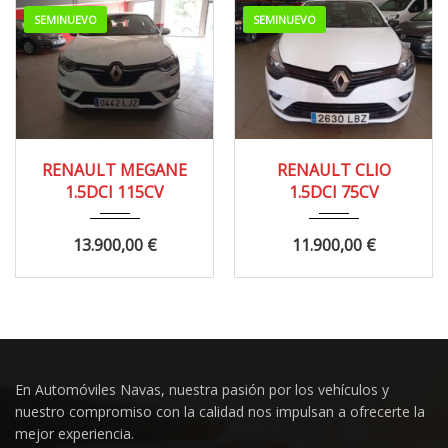
SEMINUEVO
SEMINUEVO
2020
110.000 km
2019
100.000 km
RENAULT MEGANE
RENAULT CLIO
1.5DCI 115CV
1.5DCI 75CV
13.900,00
€
11.900,00
€
En Automóviles Navas, nuestra pasión por los vehículos y
nuestro compromiso con la calidad nos impulsan a ofrecerte la
mejor experiencia.