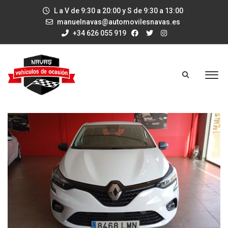
L a V de 9:30 a 20:00 y S de 9:30 a 13:00
manuelnavas@automovilesnavas.es
+34 626 055 919